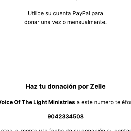
Utilice su cuenta PayPal para
donar una vez o mensualmente.
Haz tu donación por Zelle
Voice Of The Light Ministries
a este
numero teléfo
9042334508
atos, el monto y la fecha de su donación a: con